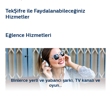
TekŞifre ile Faydalanabileceğiniz
Hizmetler
Eğlence Hizmetleri
Binlerce yerli ve yabancı şarkı, TV kanalı ve
oyun…